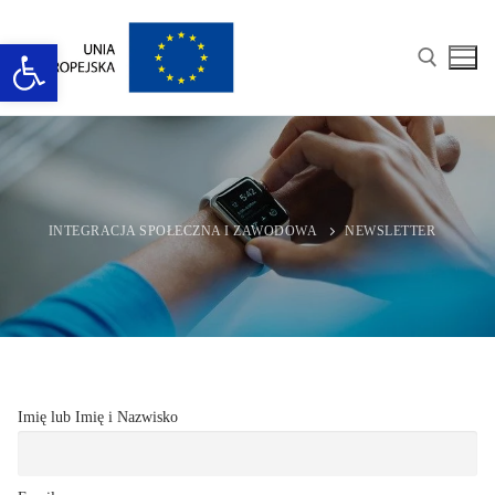
Przejdź
do
Otwórz pasek narzędzi
treści
Szukaj:
INTEGRACJA SPOŁECZNA I ZAWODOWA
NEWSLETTER
Imię lub Imię i Nazwisko